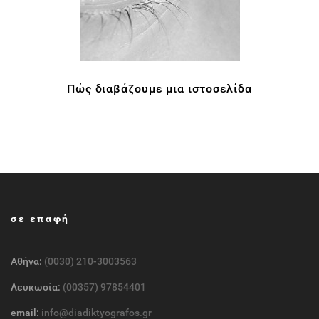
Πώς διαβάζουμε μια ιστοσελίδα
σε επαφή
Αθήνα:
(0030) 210-3003563
Λευκωσία:
(00357) 97854401
email:
info@diadiktyografos.gr