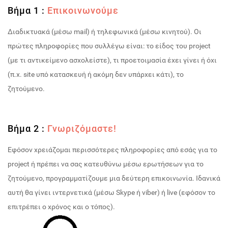
Βήμα 1 :
Επικοινωνούμε
Διαδικτυακά (μέσω mail) ή τηλεφωνικά (μέσω κινητού). Οι
πρώτες πληροφορίες που συλλέγω είναι: το είδος του project
(με τι αντικείμενο ασχολείστε), τι προετοιμασία έχει γίνει ή όχι
(π.χ. site υπό κατασκευή ή ακόμη δεν υπάρχει κάτι), το
ζητούμενο.
Βήμα 2 :
Γνωριζόμαστε!
Εφόσον χρειάζομαι περισσότερες πληροφορίες από εσάς για το
project ή πρέπει να σας κατευθύνω μέσω ερωτήσεων για το
ζητούμενο, προγραμματίζουμε μια δεύτερη επικοινωνία. Ιδανικά
αυτή θα γίνει ιντερνετικά (μέσω Skype ή viber) ή live (εφόσον το
επιτρέπει ο χρόνος και ο τόπος).