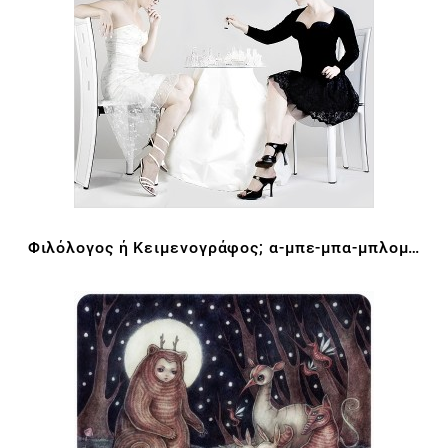
Φιλόλογος ή Κειμενογράφος; α-μπε-μπα-μπλομ…