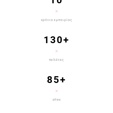
10
χρόνια εμπειρίας
130+
πελάτες
85+
sites