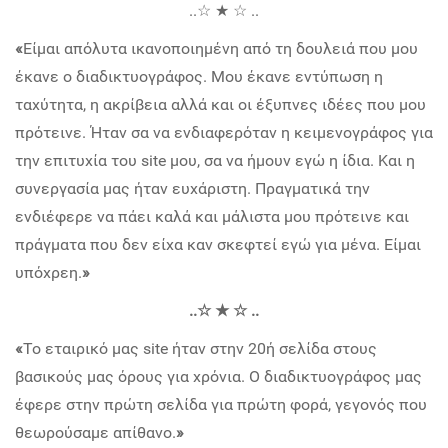
..☆ ★ ☆ ..
«
Είμαι απόλυτα ικανοποιημένη από τη δουλειά που μου
έκανε ο διαδικτυογράφος. Μου έκανε εντύπωση η
ταχύτητα, η ακρίβεια αλλά και οι έξυπνες ιδέες που μου
πρότεινε. Ήταν σα να ενδιαφερόταν η κειμενογράφος για
την επιτυχία του site μου, σα να ήμουν εγώ η ίδια. Και η
συνεργασία μας ήταν ευχάριστη. Πραγματικά την
ενδιέφερε να πάει καλά και μάλιστα μου πρότεινε και
πράγματα που δεν είχα καν σκεφτεί εγώ για μένα. Είμαι
υπόχρεη.
»
..☆ ★ ☆ ..
«
Το εταιρικό μας site ήταν στην 20ή σελίδα στους
βασικούς μας όρους για χρόνια. Ο διαδικτυογράφος μας
έφερε στην πρώτη σελίδα για πρώτη φορά, γεγονός που
θεωρούσαμε απίθανο.
»