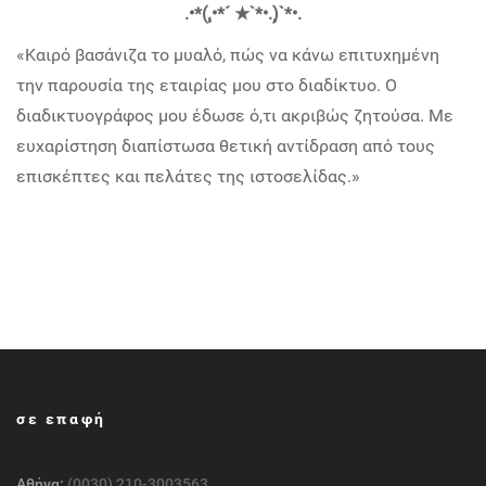
.•*(¸.•*´ ★`*•.¸)`*•.
«Καιρό βασάνιζα το μυαλό, πώς να κάνω επιτυχημένη
την παρουσία της εταιρίας μου στο διαδίκτυο. Ο
διαδικτυογράφος μου έδωσε ό,τι ακριβώς ζητούσα. Με
ευχαρίστηση διαπίστωσα θετική αντίδραση από τους
επισκέπτες και πελάτες της ιστοσελίδας.»
σε επαφή
Αθήνα:
(0030) 210-3003563