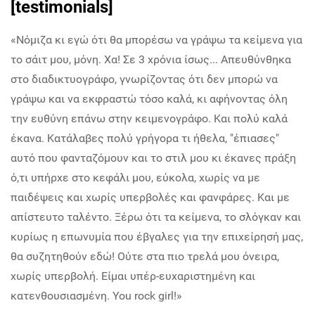
[testimonials]
«Νόμιζα κι εγώ ότι θα μπορέσω να γράψω τα κείμενα για
το σάιτ μου, μόνη. Χα! Σε 3 χρόνια ίσως... Απευθύνθηκα
στο διαδικτυογράφο, γνωρίζοντας ότι δεν μπορώ να
γράψω και να εκφραστώ τόσο καλά, κι αφήνοντας όλη
την ευθύνη επάνω στην κειμενογράφο. Και πολύ καλά
έκανα. Κατάλαβες πολύ γρήγορα τι ήθελα, "έπιασες"
αυτό που φανταζόμουν και το στιλ μου κι έκανες πράξη
ό,τι υπήρχε στο κεφάλι μου, εύκολα, χωρίς να με
παιδέψεις και χωρίς υπερβολές και φανφάρες. Και με
απίστευτο ταλέντο. Ξέρω ότι τα κείμενα, το σλόγκαν και
κυρίως η επωνυμία που έβγαλες για την επιχείρησή μας,
θα συζητηθούν εδώ! Ούτε στα πιο τρελά μου όνειρα,
χωρίς υπερβολή. Είμαι υπέρ-ευχαριστημένη και
κατενθουσιασμένη. You rock girl!»