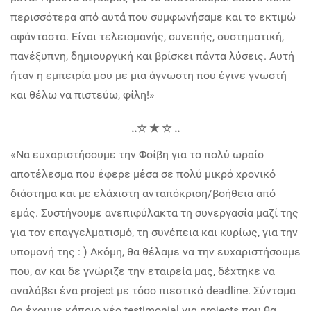
περισσότερα από αυτά που συμφωνήσαμε και το εκτιμώ
αφάνταστα. Είναι τελειομανής, συνεπής, συστηματική,
πανέξυπνη, δημιουργική και βρίσκει πάντα λύσεις. Αυτή
ήταν η εμπειρία μου με μια άγνωστη που έγινε γνωστή
και θέλω να πιστεύω, φίλη!»
..☆ ★ ☆ ..
«Να ευχαριστήσουμε την Φοίβη για το πολύ ωραίο
αποτέλεσμα που έφερε μέσα σε πολύ μικρό χρονικό
διάστημα και με ελάχιστη ανταπόκριση/βοήθεια από
εμάς. Συστήνουμε ανεπιφύλακτα τη συνεργασία μαζί της
για τον επαγγελματισμό, τη συνέπεια και κυρίως, για την
υπομονή της : ) Ακόμη, θα θέλαμε να την ευχαριστήσουμε
που, αν και δε γνώριζε την εταιρεία μας, δέχτηκε να
αναλάβει ένα project με τόσο πιεστικό deadline. Σύντομα
θα έχουμε κάποιο νέο testimonial για projects που θα