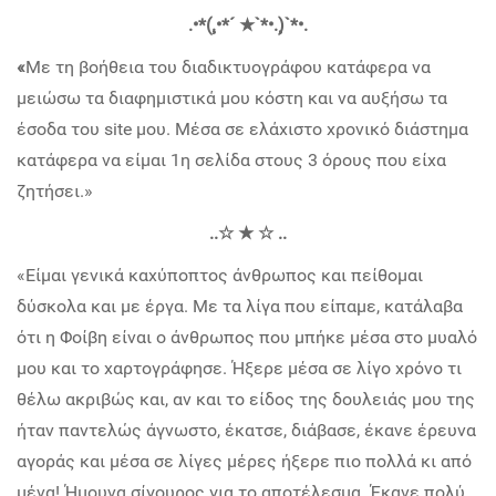
.•*(¸.•*´ ★`*•.¸)`*•.
«
Με τη βοήθεια του διαδικτυογράφου κατάφερα να
μειώσω τα διαφημιστικά μου κόστη και να αυξήσω τα
έσοδα του site μου. Μέσα σε ελάχιστο χρονικό διάστημα
κατάφερα να είμαι 1η σελίδα στους 3 όρους που είχα
ζητήσει.»
..☆ ★ ☆ ..
«Είμαι γενικά καχύποπτος άνθρωπος και πείθομαι
δύσκολα και με έργα. Με τα λίγα που είπαμε, κατάλαβα
ότι η Φοίβη είναι ο άνθρωπος που μπήκε μέσα στο μυαλό
μου και το χαρτογράφησε. Ήξερε μέσα σε λίγο χρόνο τι
θέλω ακριβώς και, αν και το είδος της δουλειάς μου της
ήταν παντελώς άγνωστο, έκατσε, διάβασε, έκανε έρευνα
αγοράς και μέσα σε λίγες μέρες ήξερε πιο πολλά κι από
μένα! Ήμουνα σίγουρος για το αποτέλεσμα. Έκανε πολύ