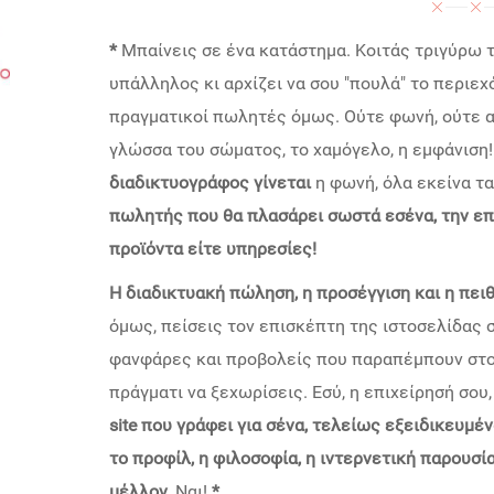
*
Μπαίνεις σε ένα κατάστημα. Κοιτάς τριγύρω τ
υπάλληλος κι αρχίζει να σου "πουλά" το περιεχ
πραγματικοί πωλητές όμως. Ούτε φωνή, ούτε α
γλώσσα του σώματος, το χαμόγελο, η εμφάνιση!
διαδικτυογράφος γίνεται
η φωνή, όλα εκείνα τα
πωλητής που θα πλασάρει σωστά εσένα, την επι
προϊόντα είτε υπηρεσίες!
Η διαδικτυακή πώληση, η προσέγγιση και η πει
όμως, πείσεις τον επισκέπτη της ιστοσελίδας σ
φανφάρες και προβολείς που παραπέμπουν στο
πράγματι να ξεχωρίσεις. Εσύ, η επιχείρησή σου,
site που γράφει για σένα, τελείως εξειδικευμέν
το προφίλ, η φιλοσοφία,
η ιντερνετική παρουσία
μέλλον.
Ναι!
*