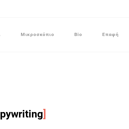
α
Μικροσκόπιο
Bio
Επαφή
pywriting
]