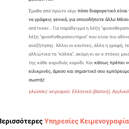
Έμαθα από πρώτο χέρι
πόσο διαφορετικό είναι
να γράφεις γενικά, για οποιοδήποτε άλλο Μέσο
απέτυχαν... Για παράδειγμα η λέξη "φυσιοθεραπε
λέξη "φυσιΚοθεραπευτήριο" που είναι πιο αδύνα
αναζήτησης. Άλλοι οι κανόνες, άλλη η γραφή, τ
αλλιώτικα τα "κόλπα", ακόμη κι αν ο στόχος μοι
της κάθε καρυδιάς καρύδι. Και
κάπως πρέπει να
ειλικρινές, άμεσο και σημαντικό σου εμπόρευμ
σωστά;!
γλώσσες χειρισμού: Ελληνικά (βασική), Αγγλικά
Περισσότερες
Υπηρεσίες Κειμενογραφία