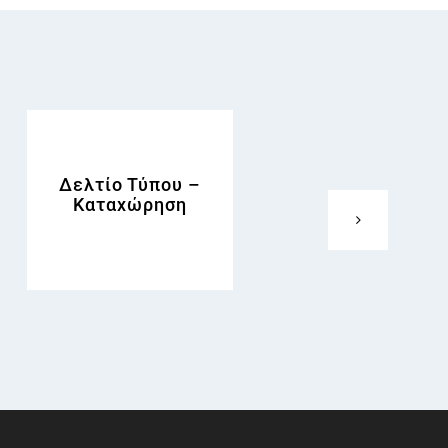
Δελτίο Τύπου –
Newsletter – Κείμε
Καταχώρηση
για adWords