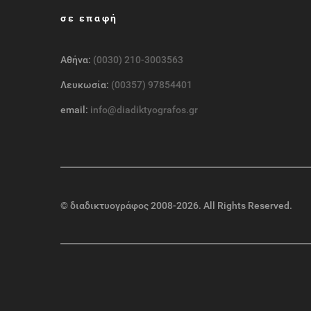
σε επαφή
Αθήνα:
(0030) 210-3003563
Λευκωσία:
(00357) 97854401
email:
info@diadiktyografos.gr
©
διαδικτυογράφος
2008-2026. All Rights Reserved.