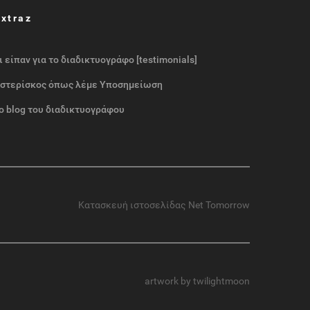
Extraz
ι είπαν για το διαδικτυογράφο [testimonials]
στερίσκος όπως λέμε Υποσημείωση
ο blog του διαδικτυογράφου
Κατασκευή ιστοσελίδας
Net Tomorrow
artwork by twilightmoon