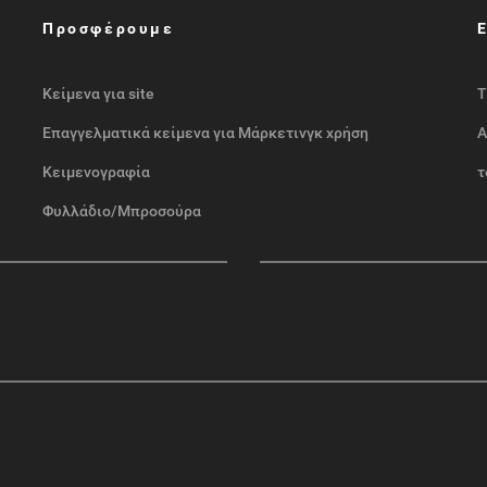
Προσφέρουμε
Κείμενα για site
Τ
Επαγγελματικά κείμενα για Μάρκετινγκ χρήση
Α
Κειμενογραφία
τ
Φυλλάδιο/Μπροσούρα