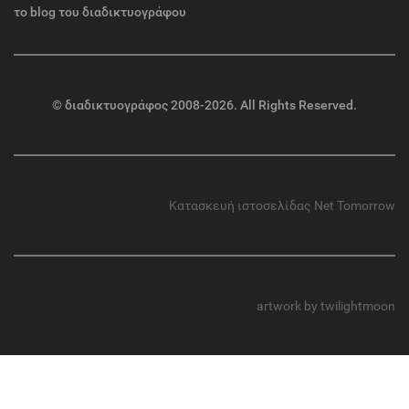
το blog του διαδικτυογράφου
©
διαδικτυογράφος
2008-2026. All Rights Reserved.
Κατασκευή ιστοσελίδας
Net Tomorrow
artwork by twilightmoon