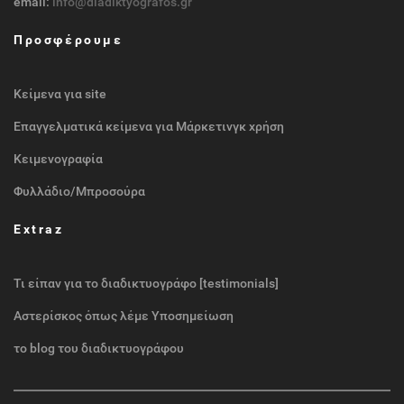
email:
info@diadiktyografos.gr
Προσφέρουμε
Κείμενα για site
Επαγγελματικά κείμενα για Μάρκετινγκ χρήση
Κειμενογραφία
Φυλλάδιο/Μπροσούρα
Extraz
Τι είπαν για το διαδικτυογράφο [testimonials]
Αστερίσκος όπως λέμε Υποσημείωση
το blog του διαδικτυογράφου