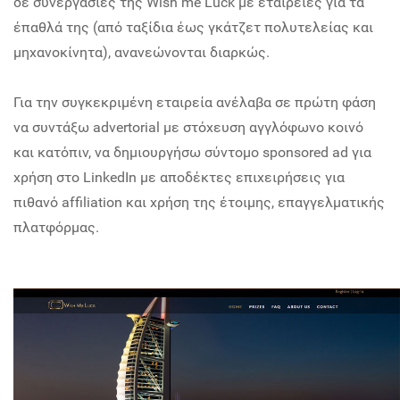
δε συνεργασίες της Wish me Luck με εταιρείες για τα
έπαθλά της (από ταξίδια έως γκάτζετ πολυτελείας και
μηχανοκίνητα), ανανεώνονται διαρκώς.
Για την συγκεκριμένη εταιρεία ανέλαβα σε πρώτη φάση
να συντάξω advertorial με στόχευση αγγλόφωνο κοινό
και κατόπιν, να δημιουργήσω σύντομο sponsored ad για
χρήση στο LinkedIn με αποδέκτες επιχειρήσεις για
πιθανό affiliation και χρήση της έτοιμης, επαγγελματικής
πλατφόρμας.