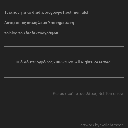
Τι είπαν για το διαδικτυογράφο [testimonials]
Αστερίσκος όπως λέμε Υποσημείωση
το blog του διαδικτυογράφου
©
διαδικτυογράφος
2008-2026. All Rights Reserved.
Κατασκευή ιστοσελίδας
Net Tomorrow
artwork by twilightmoon