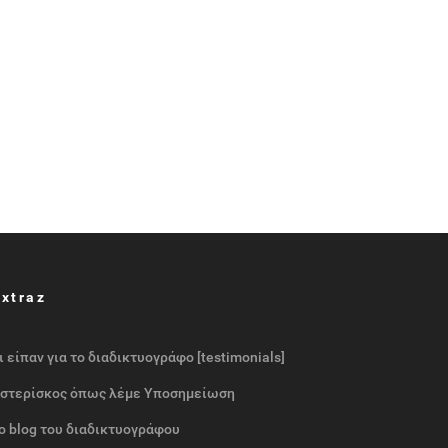
Extraz
ι είπαν για το διαδικτυογράφο [testimonials]
στερίσκος όπως λέμε Υποσημείωση
ο blog του διαδικτυογράφου