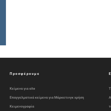
Προσφέρουμε
Κείμενα για site
Τ
Επαγγελματικά κείμενα για Μάρκετινγκ χρήση
Α
Κειμενογραφία
τ