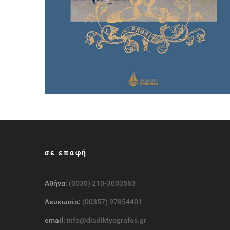
σε επαφή
Αθήνα:
(0030) 210-3003563
Λευκωσία:
(00357) 97854401
email:
info@diadiktyografos.gr