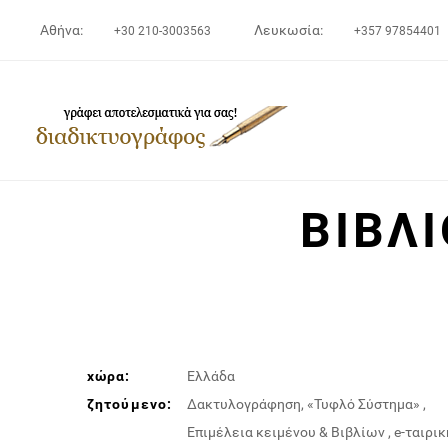
Αθήνα:
Λευκωσία:
+30 210-3003563
+357 97854401
ΒΙΒΛΙ
χώρα:
Ελλάδα
ζητούμενο:
Δακτυλογράφηση, «Τυφλό Σύστημα»
,
Επιμέλεια κειμένου & Βιβλίων
,
e-ταιρικ