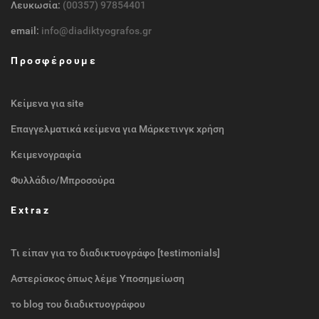
Λευκωσία:
(00357) 97854401
email:
info@diadiktyografos.gr
Προσφέρουμε
Κείμενα για site
Επαγγελματικά κείμενα για Μάρκετινγκ χρήση
Κειμενογραφία
Φυλλάδιο/Μπροσούρα
Extraz
Τι είπαν για το διαδικτυογράφο [testimonials]
Αστερίσκος όπως λέμε Υποσημείωση
το blog του διαδικτυογράφου