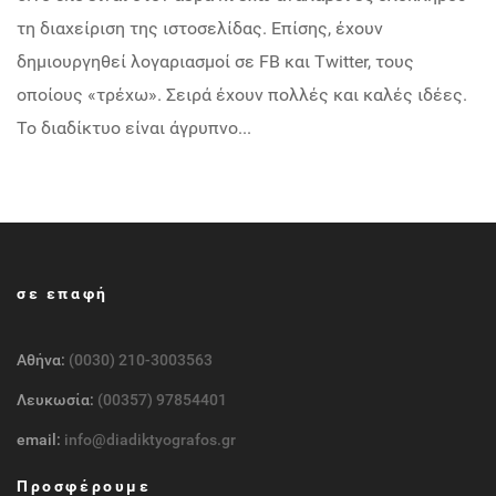
τη διαχείριση της ιστοσελίδας. Επίσης, έχουν
δημιουργηθεί λογαριασμοί σε FB και Twitter, τους
οποίους «τρέχω». Σειρά έχουν πολλές και καλές ιδέες.
Το διαδίκτυο είναι άγρυπνο...
σε επαφή
Αθήνα:
(0030) 210-3003563
Λευκωσία:
(00357) 97854401
email:
info@diadiktyografos.gr
Προσφέρουμε