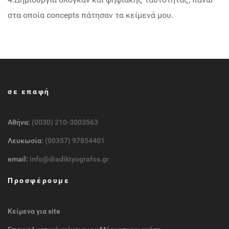
στα οποία concepts πάτησαν τα κείμενά μου.
σε επαφή
Αθήνα:
(0030) 210-3003563
Λευκωσία:
(00357) 97854401
email:
info@diadiktyografos.gr
Προσφέρουμε
Κείμενα για site