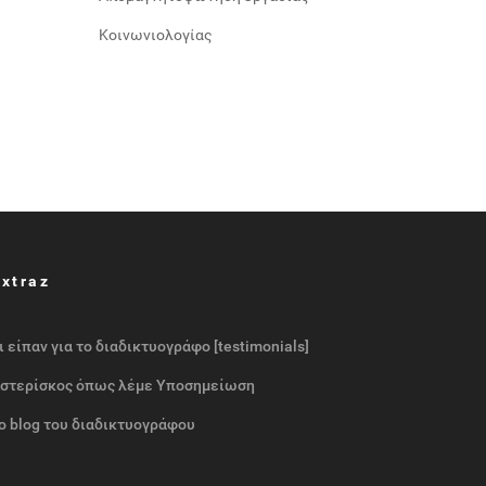
Κοινωνιολογίας
Extraz
ι είπαν για το διαδικτυογράφο [testimonials]
στερίσκος όπως λέμε Υποσημείωση
ο blog του διαδικτυογράφου