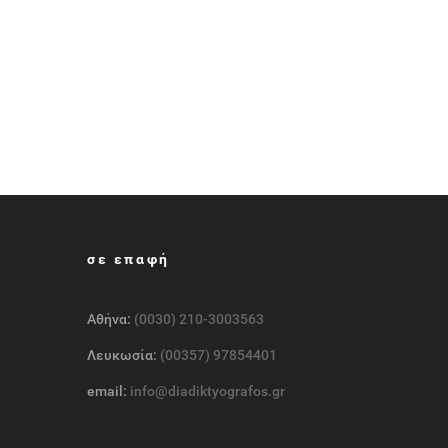
σε επαφή
Αθήνα:
(0030) 210-3003563
Λευκωσία:
(00357) 97854401
email:
info@diadiktyografos.gr