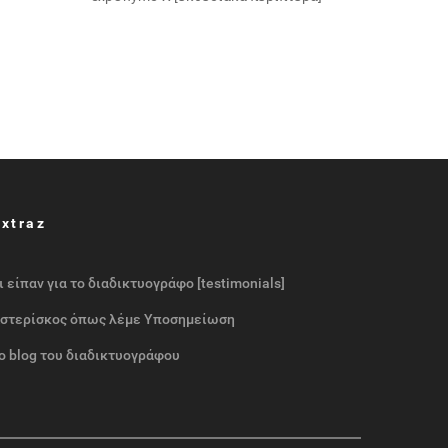
Extraz
ι είπαν για το διαδικτυογράφο [testimonials]
στερίσκος όπως λέμε Υποσημείωση
ο blog του διαδικτυογράφου