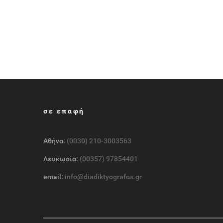
σε επαφή
Αθήνα:
(0030) 210-3003563
Λευκωσία:
(00357) 97854401
email:
info@diadiktyografos.gr