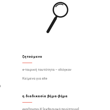
η
ζητούμενο
e-ταιρική ταυτότητα – σλόγκαν
Κείμενα για site
ύ
η διαδικασία βήμα-βήμα
expOnymo-X [εκθεσιακά περίπτερα]