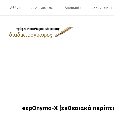
Αθήνα:
Λευκωσία:
+30 210-3003563
+357 97854401
expOnymo-X [εκθεσιακά περίπτ