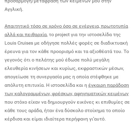
προσαρμογή/μετάφραση των κειμένων μου στην
Αγγλική.
Απαιτητικό τόσο σε χρόνο όσο σε ενέργεια, πρωτοτυπία
αλλά και πειθαρχία
, το project για την ιστοσελίδα της
Louis Cruises με οδήγησε πολλές φορές σε διαδικτυακή
έρευνα για τον κάθε προορισμό και τα αξιοθέατά του. Το
γεγονός ότι ο πελάτης μού έδωσε πολύ μεγάλη
ελευθερία κινήσεων και κυρίως, εκφραστικών μέσων,
απογείωσε τη συνεργασία μας η οποία στέφθηκε με
απόλυτη επιτυχία. Η ιστοσελίδα και η
έγκαιρη παράδοση
των καλογραμμένων, φρέσκων, αφηγηματικών κειμένων
που στόχο είχαν να δημιουργούν εικόνες κι επιθυμίες σε
κάθε τους αράδα, ήταν ένα δύσκολο στοίχημα το οποίο
κέρδισα και είμαι ιδιαίτερα περήφανη γι’αυτό.