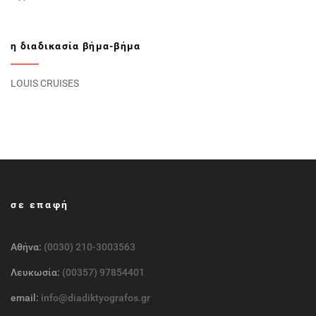
η διαδικασία βήμα-βήμα
LOUIS CRUISES
σε επαφή
Αθήνα:
(0030) 210-3003563
Λευκωσία:
(00357) 97854401
email:
info@diadiktyografos.gr