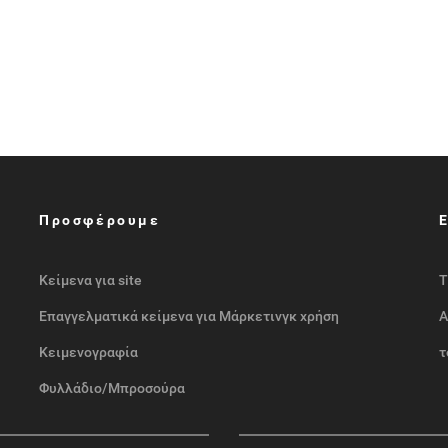
Προσφέρουμε
Κείμενα για site
Τ
Επαγγελματικά κείμενα για Μάρκετινγκ χρήση
Α
Κειμενογραφία
τ
Φυλλάδιο/Μπροσούρα