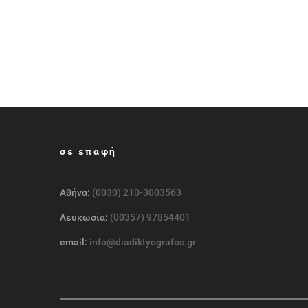
σε επαφή
Αθήνα:
(0030) 210-3003563
Λευκωσία:
(00357) 97854401
email:
info@diadiktyografos.gr