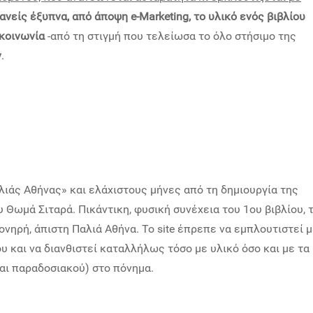
ανείς έξυπνα, από άποψη e-Marketing, το υλικό ενός βιβλίου
ικοινωνία
-από τη στιγμή που τελείωσα το όλο στήσιμο της
ν
.
λιάς Αθήνας» και ελάχιστους μήνες από τη δημιουργία της
 Θωμά Σιταρά. Πικάντικη, φυσική συνέχεια του 1ου βιβλίου, 
ονηρή, άπιστη Παλιά Αθήνα. Το site έπρεπε να εμπλουτιστεί 
υ και να διανθιστεί καταλλήλως τόσο με υλικό όσο και με τα
αι παραδοσιακού) στο πόνημα.