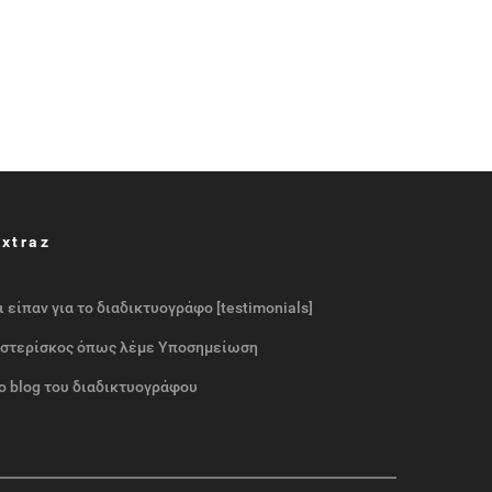
Extraz
ι είπαν για το διαδικτυογράφο [testimonials]
στερίσκος όπως λέμε Υποσημείωση
ο blog του διαδικτυογράφου