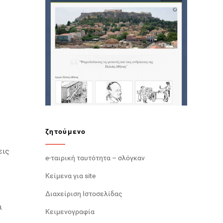
ζητούμενο
εις
e-ταιρική ταυτότητα – σλόγκαν
Κείμενα για site
Διαχείριση Ιστοσελίδας
ι
Κειμενογραφία