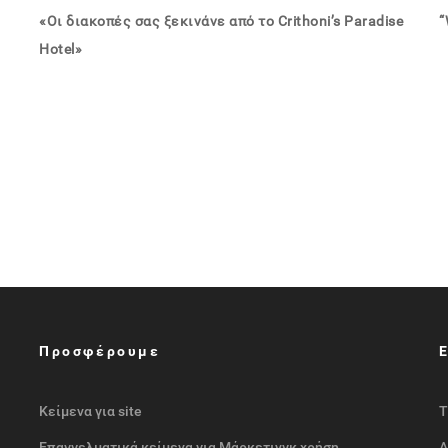
«Οι διακοπές σας ξεκινάνε από το Crithoni’s Paradise
“
Hotel»
Προσφέρουμε
Κείμενα για site
Τ
Επαγγελματικά κείμενα για Μάρκετινγκ χρήση
Α