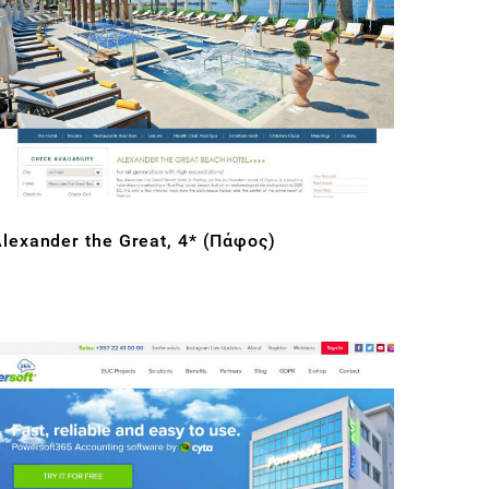
lexander the Great, 4* (Πάφος)