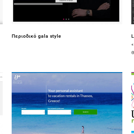
Περιοδικό gala style
L
«
Θ