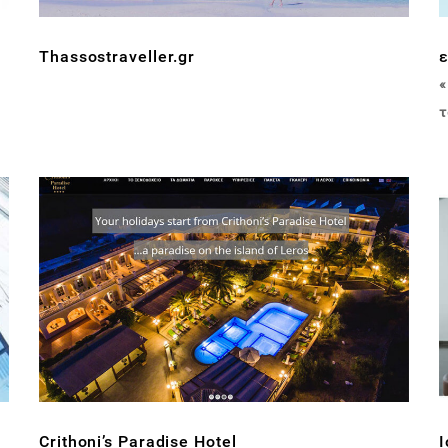
Thassostraveller.gr
«
τ
Crithoni’s Paradise Hotel
I