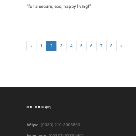
“
for
a secure, eco, happy living!”
«
1
2
3
4
5
6
7
8
»
σε επαφή
Αθήνα:
(0030) 210-3003563
Λευκωσία:
(00357) 97854401