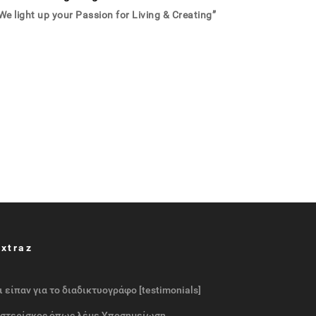
We light up your Passion for Living & Creating”
Extraz
ι είπαν για το διαδικτυογράφο [testimonials]
στερίσκος όπως λέμε Υποσημείωση