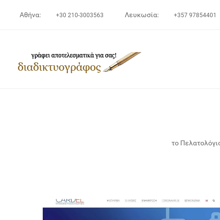
Αθήνα:
Λευκωσία:
+30 210-3003563
+357 97854401
το Πελατολόγι