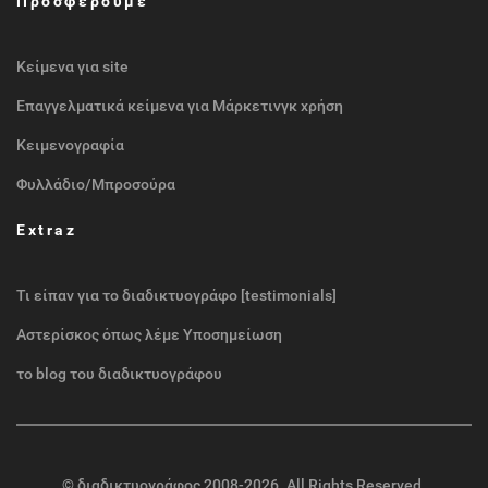
Προσφέρουμε
Κείμενα για site
Επαγγελματικά κείμενα για Μάρκετινγκ χρήση
Κειμενογραφία
Φυλλάδιο/Μπροσούρα
Extraz
Τι είπαν για το διαδικτυογράφο [testimonials]
Αστερίσκος όπως λέμε Υποσημείωση
το blog του διαδικτυογράφου
©
διαδικτυογράφος
2008-2026. All Rights Reserved.