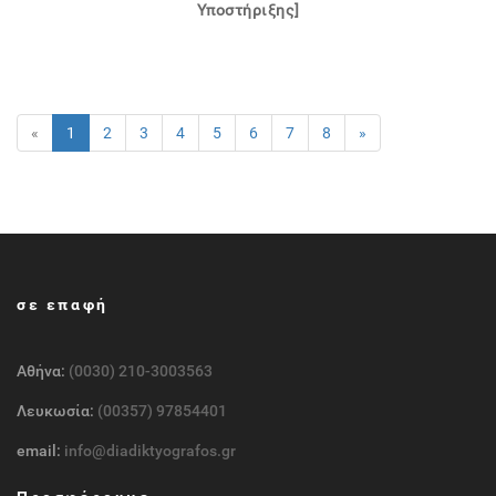
Υποστήριξης]
«
1
2
3
4
5
6
7
8
»
σε επαφή
Αθήνα:
(0030) 210-3003563
Λευκωσία:
(00357) 97854401
email:
info@diadiktyografos.gr