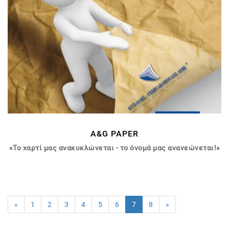
A&G PAPER
«
Το χαρτί μας ανακυκλώνεται -
το όνομά μας ανανεώνεται!
»
«
1
2
3
4
5
6
7
8
»